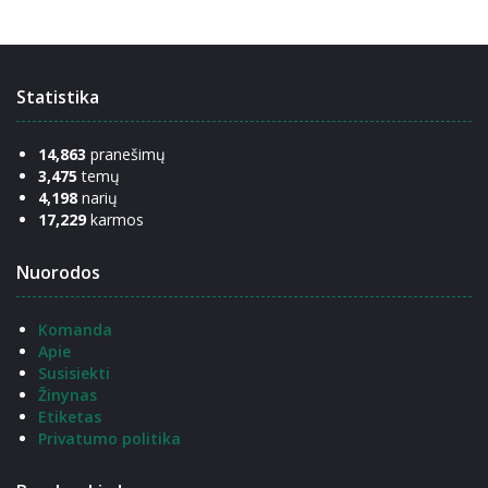
Statistika
14,863
pranešimų
3,475
temų
4,198
narių
17,229
karmos
Nuorodos
Komanda
Apie
Susisiekti
Žinynas
Etiketas
Privatumo politika