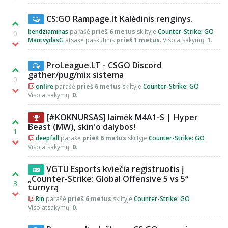
CS:GO Rampage.lt Kalėdinis renginys.
bendziaminas
parašė
prieš 6 metus
skiltyje
Counter-Strike: GO
0
MantvydasG
atsakė paskutinis
prieš 1 metus
. Viso atsakymų:
1
.
ProLeague.LT - CSGO Discord
gather/pug/mix sistema
0
onfire
parašė
prieš 6 metus
skiltyje
Counter-Strike: GO
Viso atsakymų:
0
.
[#KOKNURSAS] laimėk M4A1-S | Hyper
Beast (MW), skin'o dalybos!
1
deepfall
parašė
prieš 6 metus
skiltyje
Counter-Strike: GO
Viso atsakymų:
0
.
VGTU Esports kviečia registruotis į
„Counter-Strike: Global Offensive 5 vs 5“
3
turnyrą
Rin
parašė
prieš 6 metus
skiltyje
Counter-Strike: GO
Viso atsakymų:
0
.