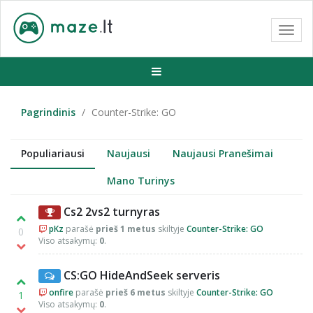
Toggl
navig
Pagrindinis
Counter-Strike: GO
Populiariausi
Naujausi
Naujausi Pranešimai
Mano Turinys
Cs2 2vs2 turnyras
pKz
parašė
prieš 1 metus
skiltyje
Counter-Strike: GO
0
Viso atsakymų:
0
.
CS:GO HideAndSeek serveris
onfire
parašė
prieš 6 metus
skiltyje
Counter-Strike: GO
1
Viso atsakymų:
0
.