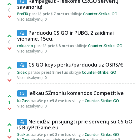
Rampage.lt - Ieškome CS:GO serverių
savanorių!
0
PreFiX
parašė
prieš 7 metus
skiltyje
Counter-Strike: GO
Viso atsakymų:
0
.
Parduodu CS:GO ir PUBG, 2 zaidimai
viename. 15eu.
0
rokianso
parašė
prieš 8 metus
skiltyje
Counter-Strike: GO
Viso atsakymų:
0
.
CS:GO keys perku/parduodu uz OSRS/€
Sidex
parašė
prieš 8 metus
skiltyje
Counter-Strike: GO
0
Viso atsakymų:
0
.
Ieškau 5Žmonių komandos Competitive
Ka7uss
parašė
prieš 8 metus
skiltyje
Counter-Strike: GO
1
Viso atsakymų:
0
.
Neleidžia prisijungti prie serverių su CS:GO
iš BuyPcGame.eu
1
Seskas
parašė
prieš 8 metus
skiltyje
Counter-Strike: GO
Ka7uss
atsakė paskutinis
prieš 8 metus
. Viso atsakymų:
3
.