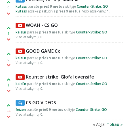
kvitass
parašė
prieš 9 metus
skiltyje
Counter-Strike: GO
0
kvitass
atsakė paskutinis
prieš 9 metus
. Viso atsakymų:
1
.
WOAH - CS GO
kaizEn
parašė
prieš 9 metus
skiltyje
Counter-Strike: GO
1
Viso atsakymų:
0
.
GOOD GAME Cx
kaizEn
parašė
prieš 9 metus
skiltyje
Counter-Strike: GO
0
Viso atsakymų:
0
.
Kounter strike: Glofal ovensife
kaizEn
parašė
prieš 9 metus
skiltyje
Counter-Strike: GO
1
Viso atsakymų:
0
.
CS GO VIDEOS
feizen
parašė
prieš 9 metus
skiltyje
Counter-Strike: GO
-4
Viso atsakymų:
0
.
« Atgal
Toliau »