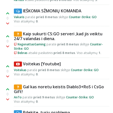
IEŠKOMA 5ŽMONIŲ KOMANDA
Vakaris
parašė
prieš 8 metus
skiltyje
Counter-Strike: GO
0
Viso atsakymų:
0
.
Kaip sukurti CS:GO serveri ,kad jis veiktu
24/7 valandas i diena.
0
KegenattasGaming
parašė
prieš 8 metus
skiltyje
Counter-
Strike: GO
Bebras
atsakė paskutinis
prieš 8 metus
. Viso atsakymų:
1
.
Voitekas [Youtube]
Voitekas
parašė
prieš 8 metus
skiltyje
Counter-Strike: GO
0
Viso atsakymų:
0
.
Gal kas noretu keistis Diablo3+RoS i CsGo
Gift!
0
AnTo
parašė
prieš 9 metus
skiltyje
Counter-Strike: GO
Viso atsakymų:
0
.
Pdekite, turiu problema