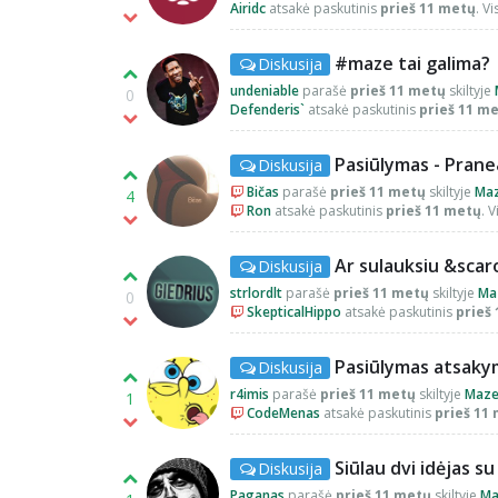
Airidc
atsakė paskutinis
prieš 11 metų
. V
#maze tai galima?
Diskusija
undeniable
parašė
prieš 11 metų
skiltyje
0
Defenderis`
atsakė paskutinis
prieš 11 m
Pasiūlymas - Pran
Diskusija
Bičas
parašė
prieš 11 metų
skiltyje
Ma
4
Ron
atsakė paskutinis
prieš 11 metų
. 
Ar sulauksiu &scar
Diskusija
strlordlt
parašė
prieš 11 metų
skiltyje
Ma
0
SkepticalHippo
atsakė paskutinis
prieš
Pasiūlymas atsaky
Diskusija
r4imis
parašė
prieš 11 metų
skiltyje
Maz
1
CodeMenas
atsakė paskutinis
prieš 11
Siūlau dvi idėjas s
Diskusija
Paganas
parašė
prieš 11 metų
skiltyje
Ma