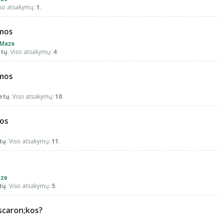
iso atsakymų:
1
.
rmos
Maze
etų
. Viso atsakymų:
4
.
rmos
etų
. Viso atsakymų:
10
.
mos
e
tų
. Viso atsakymų:
11
.
ze
tų
. Viso atsakymų:
5
.
scaron;kos?