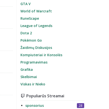
GTA V
World of Warcraft
RuneScape
League of Legends
Dota 2
Pokémon Go
Žaidimų Diskusijos
Kompiuteriai ir Konsolės
Programavimas
Grafika
Skelbimai
Viskas ir Nieko
Populiarūs Streamai
sponsorius
28