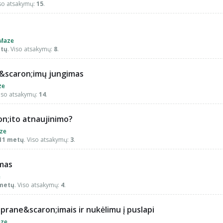
iso atsakymų:
15
.
Maze
etų
. Viso atsakymų:
8
.
e&scaron;imų jungimas
ze
Viso atsakymų:
14
.
on;ito atnaujinimo?
ze
 11 metų
. Viso atsakymų:
3
.
mas
e
 metų
. Viso atsakymų:
4
.
u prane&scaron;imais ir nukėlimu į puslapi
ze