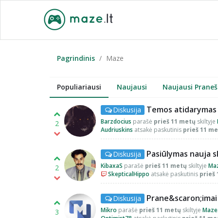
Pagrindinis
Maze
Populiariausi
Naujausi
Naujausi Praneš
Temos atidarymas
Diskusija
Barzdocius
parašė
prieš 11 metų
skiltyje
2
Audriuskins
atsakė paskutinis
prieš 11 m
Pasiūlymas nauja sk
Diskusija
KibaxaS
parašė
prieš 11 metų
skiltyje
Ma
2
SkepticalHippo
atsakė paskutinis
prieš
Prane&scaron;imai
Diskusija
Mikro
parašė
prieš 11 metų
skiltyje
Maze
3