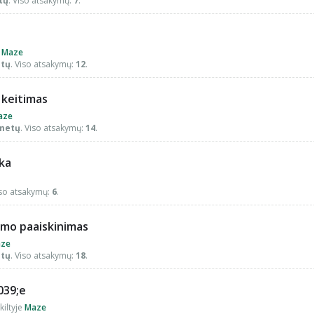
tų
. Viso atsakymų:
7
.
e
Maze
etų
. Viso atsakymų:
12
.
 keitimas
aze
 metų
. Viso atsakymų:
14
.
ika
iso atsakymų:
6
.
imo paaiskinimas
ze
etų
. Viso atsakymų:
18
.
039;e
kiltyje
Maze