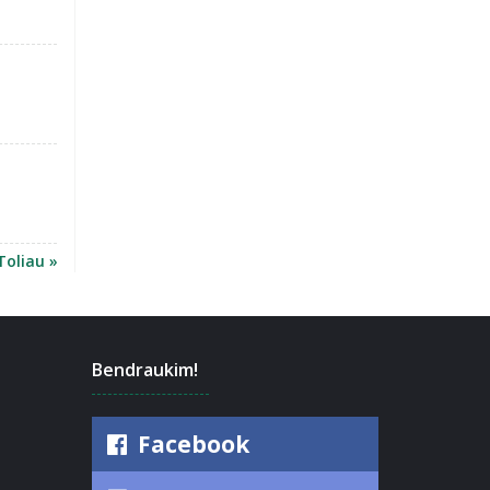
Toliau »
Bendraukim!
Facebook