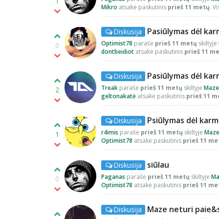
1
Mikro
atsakė paskutinis
prieš 11 metų
. V
Pasiūlymas dėl ka
Diskusija
Optimist78
parašė
prieš 11 metų
skiltyje
0
dontbeidiot
atsakė paskutinis
prieš 11 m
Pasiūlymas dėl ka
Diskusija
Treak
parašė
prieš 11 metų
skiltyje
Maze
2
geltonakatė
atsakė paskutinis
prieš 11 m
Psiūlymas dėl kar
Diskusija
r4imis
parašė
prieš 11 metų
skiltyje
Maz
1
Optimist78
atsakė paskutinis
prieš 11 me
siūlau
Diskusija
Paganas
parašė
prieš 11 metų
skiltyje
Ma
0
Optimist78
atsakė paskutinis
prieš 11 me
Maze neturi paie&
Diskusija