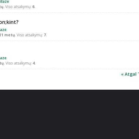
Maze
tų
. Viso atsakymų:
6
.
on;kint?
aze
 11 metų
. Viso atsakymų:
7
.
aze
tų
. Viso atsakymų:
4
.
« Atgal