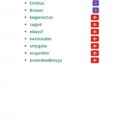
Emilius
0
Brasas
0
kegenattas
cagxd
edassf
katinasdet
smygola
erupti0nn
braindeadboyyy