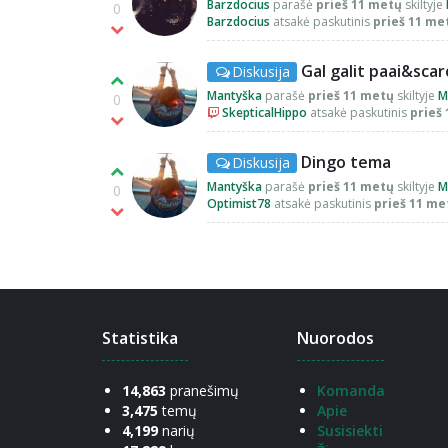
Barzdocius
parašė
prieš 11 metų
skiltyje
0
Barzdocius
atsakė paskutinis
prieš 11 me
Gal galit paai&scar
Diskusija
Mantyška
parašė
prieš 11 metų
skiltyje
M
0
SkepticalHippo
atsakė paskutinis
prieš
Dingo tema
Diskusija
Mantyška
parašė
prieš 11 metų
skiltyje
M
0
Optimist78
atsakė paskutinis
prieš 11 me
Statistika
Nuorodos
14,863
pranešimų
Komanda
3,475
temų
Apie
4,199
narių
Susisiekti