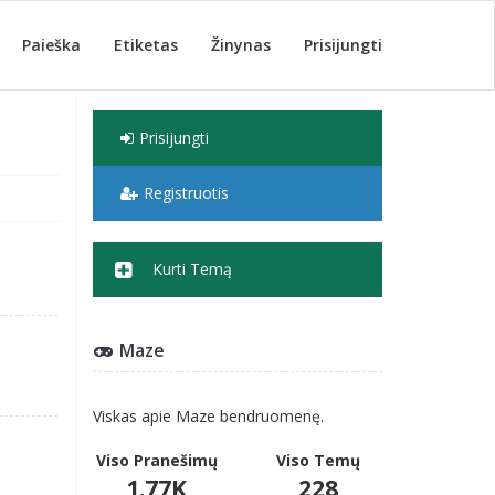
Paieška
Etiketas
Žinynas
Prisijungti
Prisijungti
Registruotis
Kurti Temą
Maze
Viskas apie Maze bendruomenę.
Viso Pranešimų
Viso Temų
1.77K
228