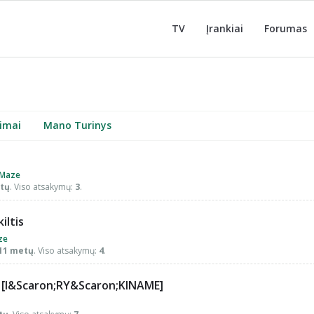
TV
Įrankiai
Forumas
imai
Mano Turinys
Maze
etų
. Viso atsakymų:
3
.
iltis
ze
 11 metų
. Viso atsakymų:
4
.
 [I&Scaron;RY&Scaron;KINAME]