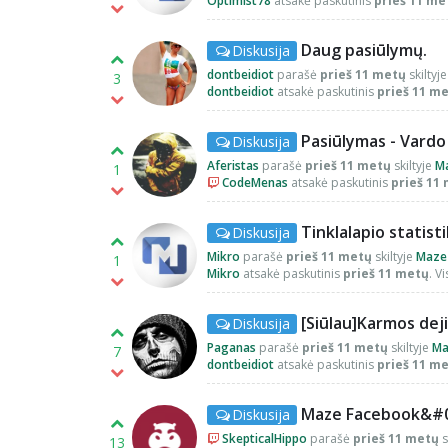
Optimist78
atsakė paskutinis
prieš 11 me
Daug pasiūlymų.
Diskusija
dontbeidiot
parašė
prieš 11 metų
skiltyj
3
dontbeidiot
atsakė paskutinis
prieš 11 m
Pasiūlymas - Vardo
Diskusija
Aferistas
parašė
prieš 11 metų
skiltyje
M
1
CodeMenas
atsakė paskutinis
prieš 11
Tinklalapio statist
Diskusija
Mikro
parašė
prieš 11 metų
skiltyje
Maze
1
Mikro
atsakė paskutinis
prieš 11 metų
. V
[Siūlau]Karmos dej
Diskusija
Paganas
parašė
prieš 11 metų
skiltyje
Ma
7
dontbeidiot
atsakė paskutinis
prieš 11 m
Maze Facebook&#
Diskusija
SkepticalHippo
parašė
prieš 11 metų
s
13