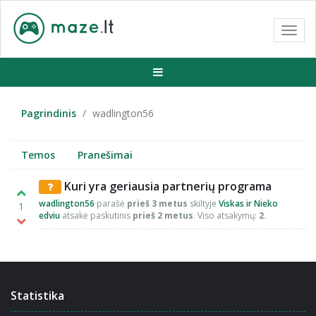
Toggl
navig
Pagrindinis
wadlington56
Temos
Pranešimai
Kuri yra geriausia partnerių programa
wadlington56
parašė
prieš 3 metus
skiltyje
Viskas ir Nieko
1
edviu
atsakė paskutinis
prieš 2 metus
. Viso atsakymų:
2
.
Statistika