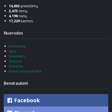
14,863
pranešimų
3,475
temų
4,198
narių
17,229
karmos
Nuorodos
Komanda
Apie
Susisiekti
Žinynas
Etiketas
Privatumo politika
Bendraukim!
Facebook