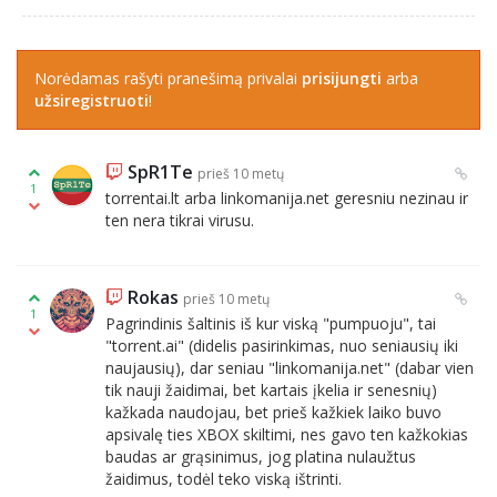
Norėdamas rašyti pranešimą privalai
prisijungti
arba
užsiregistruoti
!
SpR1Te
prieš 10 metų
1
torrentai.lt arba linkomanija.net geresniu nezinau ir
ten nera tikrai virusu.
Rokas
prieš 10 metų
1
Pagrindinis šaltinis iš kur viską "pumpuoju", tai
"torrent.ai" (didelis pasirinkimas, nuo seniausių iki
naujausių), dar seniau "linkomanija.net" (dabar vien
tik nauji žaidimai, bet kartais įkelia ir senesnių)
kažkada naudojau, bet prieš kažkiek laiko buvo
apsivalę ties XBOX skiltimi, nes gavo ten kažkokias
baudas ar grąsinimus, jog platina nulaužtus
žaidimus, todėl teko viską ištrinti.