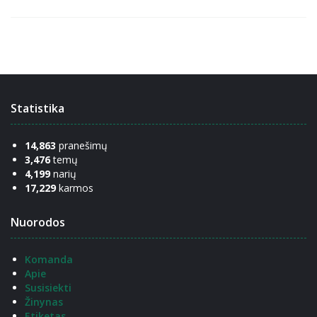
Statistika
14,863
pranešimų
3,476
temų
4,199
narių
17,229
karmos
Nuorodos
Komanda
Apie
Susisiekti
Žinynas
Etiketas