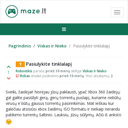
Toggl
navig
Pagrindinis
Viskas ir Nieko
Pasiulykite tinklalapį
Pasiulykite tinklalapį
Robovskis
parašė
prieš 10 metų
skiltyje
Viskas ir Nieko
1
Rokas
atsakė paskutinis
prieš 10 metų
. Viso atsakymų:
2
.
Sveiki, žaidėjai! Norėjau jūsų paklausti, ypač Xbox 360 žaidėjų:
gal galite pasiūlyti gerą, gerų torrentų puslapį, kuriame nebūtų
virusų ir būtų gausus torrentų pasirinkimas. Mat ieškau kur
galėčiau atsisiūsi xbox žaidimų ISO formatu ir niekaip nerandu
patikimo turrentų šaltinio. Lauksiu, Jūsų siūlymų. Ačiū iš anksto