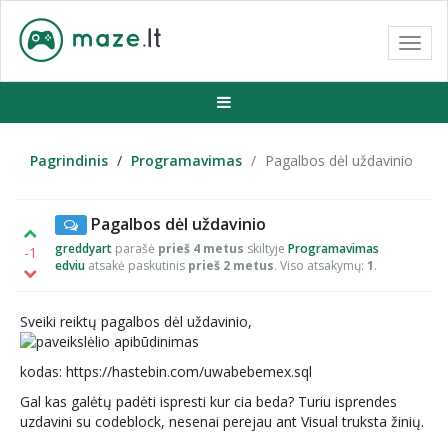
Toggl
navig
Pagrindinis
Programavimas
Pagalbos dėl uždavinio
Pagalbos dėl uždavinio
greddyart
parašė
prieš 4 metus
skiltyje
Programavimas
-1
edviu
atsakė paskutinis
prieš 2 metus
. Viso atsakymų:
1
.
Sveiki reiktų pagalbos dėl uždavinio,
kodas: https://hastebin.com/uwabebemex.sql
Gal kas galėtų padėti ispresti kur cia beda? Turiu isprendes
uzdavini su codeblock, nesenai perejau ant Visual truksta žinių.