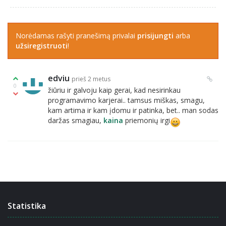
Norėdamas rašyti pranešimą privalai
prisijungti
arba
užsiregistruoti
!
edviu
prieš 2 metus
0
žiūriu ir galvoju kaip gerai, kad nesirinkau
programavimo karjerai.. tamsus miškas, smagu,
kam artima ir kam įdomu ir patinka, bet.. man sodas
daržas smagiau,
kaina
priemonių irgi
Statistika