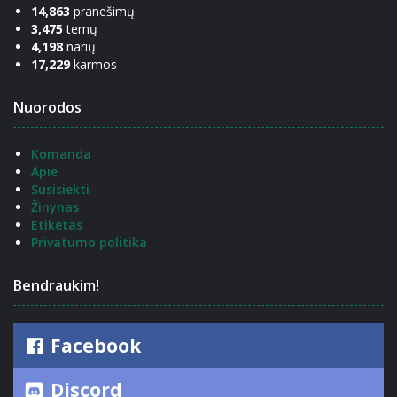
14,863
pranešimų
3,475
temų
4,198
narių
17,229
karmos
Nuorodos
Komanda
Apie
Susisiekti
Žinynas
Etiketas
Privatumo politika
Bendraukim!
Facebook
Discord