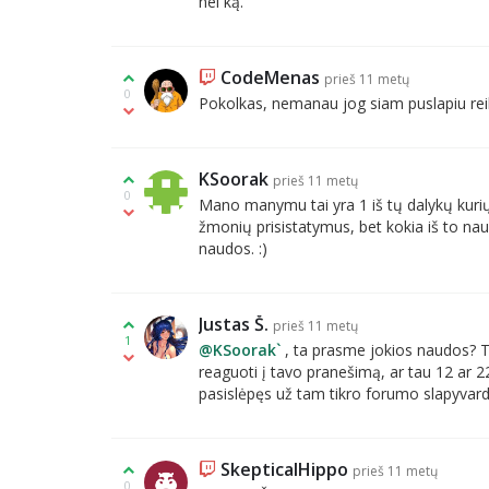
nei ką.
CodeMenas
prieš 11 metų
0
Pokolkas, nemanau jog siam puslapiu reikia
KSoorak
prieš 11 metų
0
Mano manymu tai yra 1 iš tų dalykų kurių
žmonių prisistatymus, bet kokia iš to naud
naudos. :)
Justas Š.
prieš 11 metų
1
@KSoorak`
, ta prasme jokios naudos? Ta
reaguoti į tavo pranešimą, ar tau 12 ar 2
pasislėpęs už tam tikro forumo slapyvard
SkepticalHippo
prieš 11 metų
0