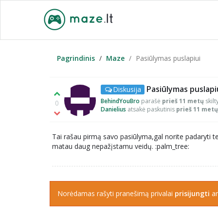
Pagrindinis
Maze
Pasiūlymas puslapiui
Pasiūlymas puslapi
Diskusija
BehindYouBro
parašė
prieš 11 metų
skilt
0
Danielius
atsakė paskutinis
prieš 11 metų
Tai rašau pirmą savo pasiūlyma,gal norite padaryti t
matau daug nepažįstamu veidų. :palm_tree:
Norėdamas rašyti pranešimą privalai
prisijungti
a