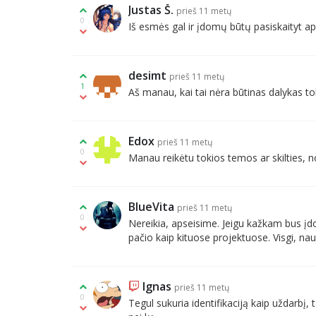
Justas Š.
prieš 11 metų
0
Iš esmės gal ir įdomų būtų pasiskaityt api
desimt
prieš 11 metų
1
Aš manau, kai tai nėra būtinas dalykas tok
Edox
prieš 11 metų
0
Manau reikėtu tokios temos ar skilties, no
BlueVita
prieš 11 metų
0
Nereikia, apseisime. Jeigu kažkam bus įdo
pačio kaip kituose projektuose. Visgi, nau
Ignas
prieš 11 metų
0
Tegul sukuria identifikaciją kaip uždarbį,