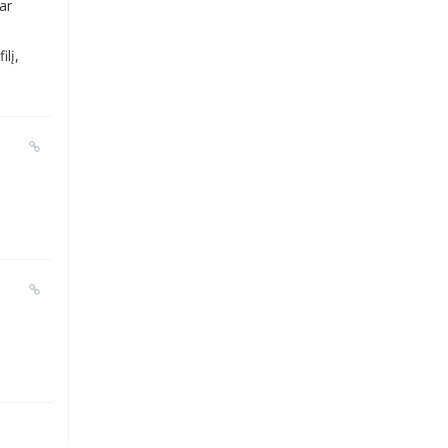
ar
ilį,