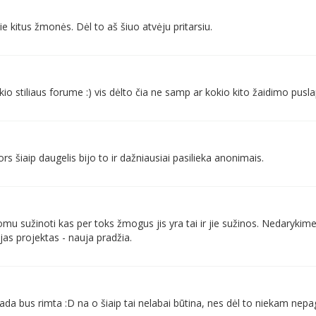
e kitus žmonės. Dėl to aš šiuo atvėju pritarsiu.
io stiliaus forume :) vis dėlto čia ne samp ar kokio kito žaidimo puslap
rs šiaip daugelis bijo to ir dažniausiai pasilieka anonimais.
mu sužinoti kas per toks žmogus jis yra tai ir jie sužinos. Nedarykime
jas projektas - nauja pradžia.
 tada bus rimta :D na o šiaip tai nelabai būtina, nes dėl to niekam nep