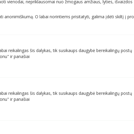
uoti vienodai, nepriklausomai nuo žmogaus amžiaus, lyties, išvaizdos 
i anonimiškumą. O labai norintiems prisitatyti, galima įdėti skiltį į prof
bai reikalingas šis dalykas, tik susikaups daugybė bereikalingų postų
onu" ir panašiai
bai reikalingas šis dalykas, tik susikaups daugybė bereikalingų postų
onu" ir panašiai