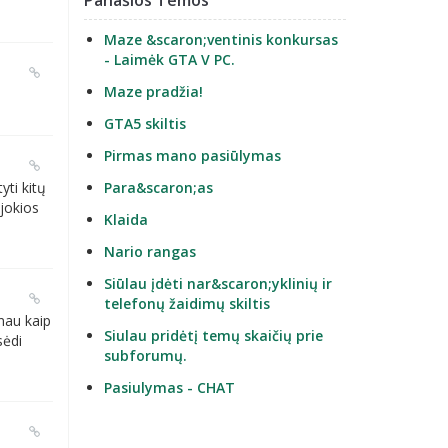
Panašios Temos
Maze &scaron;ventinis konkursas
- Laimėk GTA V PC.
Maze pradžia!
GTA5 skiltis
Pirmas mano pasiūlymas
ti kitų
Para&scaron;as
 jokios
Klaida
Nario rangas
Siūlau įdėti nar&scaron;yklinių ir
telefonų žaidimų skiltis
nau kaip
Siulau pridėtį temų skaičių prie
sėdi
subforumų.
Pasiulymas - CHAT