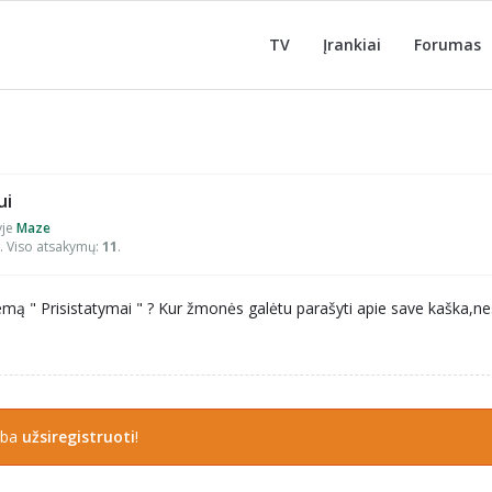
TV
Įrankiai
Forumas
ui
yje
Maze
. Viso atsakymų:
11
.
emą " Prisistatymai " ? Kur žmonės galėtu parašyti apie save kaška,ne
rba
užsiregistruoti
!