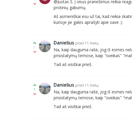
@Justas Š. Į visus pranešimus reikia reag
protinių gabumų.
Aš asmeniškai esu už tai, kad reikia skatint
kurioje jie galės aprašyti apie save :)
Danielius
prieš 11 metų
0
Na, kaip dauguma rašė, jog iš esmės nela
prisistatymų temose, kaip "sveikas" "mal
Tad aš visiškai prieš.
Danielius
prieš 11 metų
1
Na, kaip dauguma rašė, jog iš esmės nela
prisistatymų temose, kaip "sveikas" "mal
Tad aš visiškai prieš.