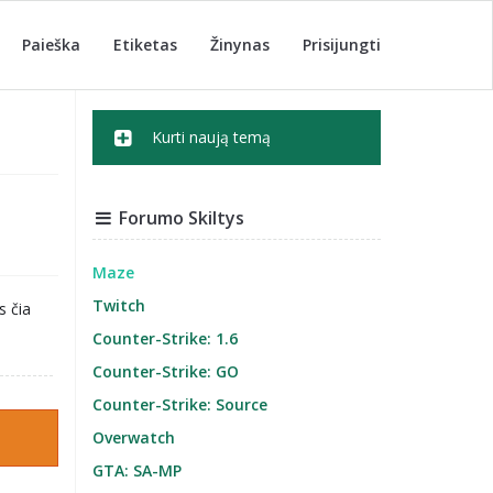
Paieška
Etiketas
Žinynas
Prisijungti
Kurti naują temą
Forumo Skiltys
Maze
Twitch
s čia
Counter-Strike: 1.6
Counter-Strike: GO
Counter-Strike: Source
Overwatch
GTA: SA-MP