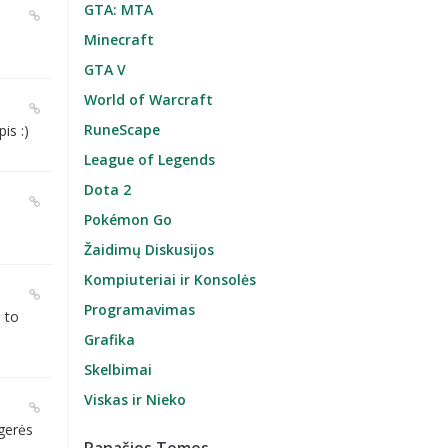
GTA: MTA
Minecraft
GTA V
World of Warcraft
RuneScape
is :)
League of Legends
Dota 2
Pokémon Go
Žaidimų Diskusijos
Kompiuteriai ir Konsolės
Programavimas
 to
Grafika
Skelbimai
Viskas ir Nieko
agerės