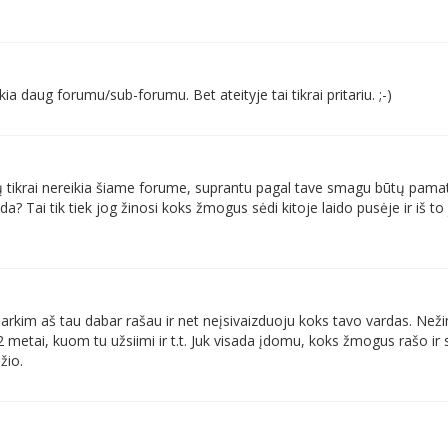
 daug forumu/sub-forumu. Bet ateityje tai tikrai pritariu. ;-)
 tikrai nereikia šiame forume, suprantu pagal tave smagu būtų pamaty
a? Tai tik tiek jog žinosi koks žmogus sėdi kitoje laido pusėje ir iš to
rkim aš tau dabar rašau ir net neįsivaizduoju koks tavo vardas. Neži
2 metai, kuom tu užsiimi ir t.t. Juk visada įdomu, koks žmogus rašo ir 
žio.