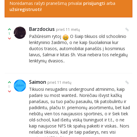
Norėdamas rašyti pranešimą privalai
prisijungti
arba
užsiregistruoti
!
Barzdocius
prieš 11 metų
1
Pažiūrėsim rytoj
O šiaip tikiuos old schoolinio
lenktyninio žaidimo, o ne kaip šiuolaikiniai kur
duotos trasos, automobiliai panašūs į kosminius
laivus, šalmai ir kitas šh. Visai nebėra tos nelegalių
lenktynių dvasios..
Saimon
prieš 11 metų
0
Tikiuosi nesugadins underground atminimo, kaip
padarė su most wanted.. Norėčiau išvyst kažką
panašaus, su tuo pačiu pasauliu, tik patobulintu ir
padidintu, plačiu tr. priemonių asortimentu, bet kad
nebūtų vien tos naujausios sportinės, o ir šiek tiek
old-school, kad išeitų viską tiuninguot ir t.t., o ne
kaip naujuose NFS tik spalvą pakeiti ir viskas.. Nors
nelabai tikiuosi, kad jie taip padarys, nes visi