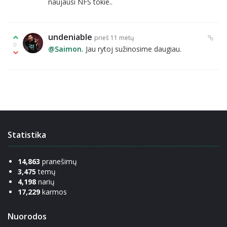
naujausi NFS tokie..
undeniable
prieš 11 metų
0
@Saimon.
Jau rytoj sužinosime daugiau.
Statistika
14,863
pranešimų
3,475
temų
4,198
narių
17,229
karmos
Nuorodos