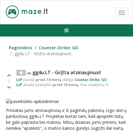
Toggl
navig
Pagrindinis
Counter-Strike: GO
gg4u.LT - Grįžta atsinaujinusi!
gg4u.LT - Grįžta atsinaujinusi!
LnP
parašė
prieš 10 metų
skiltyje
Counter-Strike: GO
0
LnP
atsakė paskutinis
prieš 10 metų
. Viso atsakymų:
1
.
Pristatau jums atsinaujinusią ir iš pagrindų pakeistą csgo skin'ų
parduotuvę gg4u.LT Projektas kurtas tam, kad apsipirkti būtų
be galo paprasta bei malonu. Mūsų dizainas jums primins, kad
nereikia "apsileisti", o mažos kainos gundys sugrįžti dar kartą.