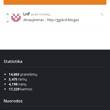
LnP
prieš 10 metų
0
Atnaujinimas - http://gg4u.lt/blogas
Statistika
14,863
pranešimų
3,475
temų
4,198
narių
17,229
karmos
Nuorodos