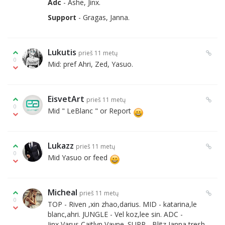
Adc
- Ashe, Jinx.
Support
- Gragas, Janna.
Lukutis
prieš 11 metų
0
Mid: pref Ahri, Zed, Yasuo.
EisvetArt
prieš 11 metų
0
Mid " LeBlanc " or Report
Lukazz
prieš 11 metų
0
Mid Yasuo or feed
Micheal
prieš 11 metų
0
TOP - Riven ,xin zhao,darius. MID - katarina,le
blanc,ahri. JUNGLE - Vel koz,lee sin. ADC -
Jinx,Varus,Caitlyn,Vayne. SUPP - Blitz,Janna,tresh.