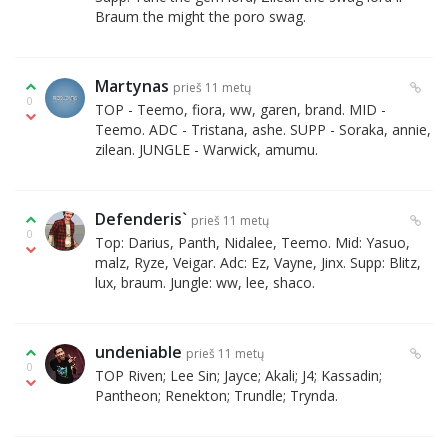
Braum the might the poro swag.
Martynas
prieš 11 metų
0
TOP - Teemo, fiora, ww, garen, brand. MID -
Teemo. ADC - Tristana, ashe. SUPP - Soraka, annie,
zilean. JUNGLE - Warwick, amumu.
Defenderis`
prieš 11 metų
0
Top: Darius, Panth, Nidalee, Teemo. Mid: Yasuo,
malz, Ryze, Veigar. Adc: Ez, Vayne, Jinx. Supp: Blitz,
lux, braum. Jungle: ww, lee, shaco.
undeniable
prieš 11 metų
0
TOP Riven; Lee Sin; Jayce; Akali; J4; Kassadin;
Pantheon; Renekton; Trundle; Trynda.