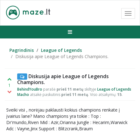
Toggl
navig
Pagrindinis
League of Legends
Diskusija apie League of Legends Champions.
Diskusija apie League of Legends
Champions.
1
BehindYouBro
parašė
prieš 11 metų
skiltyje
League of Legends
Macho
atsakė paskutinis
prieš 11 metų
. Viso atsakymų:
15
.
Sveiki visi , norėjau paklausti kokius champions renkate į
įvairius lane? Mano champions yra tokie : Top :
Dr'mundo,Riven Mid : Azir,Orianna Jungle : Hecarim,Warwick
Adc : Vayne,Jinx Support : Blitzcrank,Braum