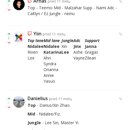
Arnas
prieš 11 metų
0
Top - Teemo Mid - Malzahar Supp - Nami Adc -
Caitlyn / Ez Jungle - neinu
Yiin
prieš 11 metų
2
Top lane
Mid lane
Jungle
Adc
Support
Nidalee
Nidalee
Xin
Jinx
Janna
Riven
Katarina
Lee
Ashe
Gragas
Lee
Ahri
Vayne
Zilean
Syndra
Orianna
Annie
Yasuo
Danielius
prieš 11 metų
0
Top
- Darius/Xin Zhao.
Mid
- Nidalee/Fiz.
Jungle
- Lee Sin, Master Yi.