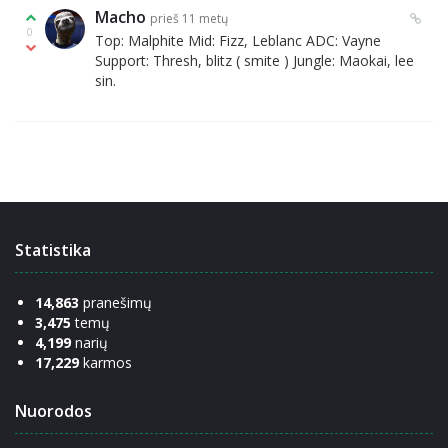
Macho
prieš 11 metų
0
Top: Malphite Mid: Fizz, Leblanc ADC: Vayne
Support: Thresh, blitz ( smite ) Jungle: Maokai, lee
sin.
Statistika
14,863
pranešimų
3,475
temų
4,199
narių
17,229
karmos
Nuorodos