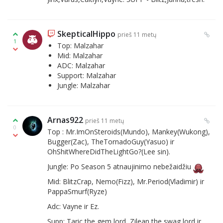
SkepticalHippo
prieš 11 metų
1
Top: Malzahar
Mid: Malzahar
ADC: Malzahar
Support: Malzahar
Jungle: Malzahar
Arnas922
prieš 11 metų
0
Top : Mr.ImOnSteroids(Mundo), Mankey(Wukong),
Bugger(Zac), TheTornadoGuy(Yasuo) ir
OhShitWhereDidTheLightGo?(Lee sin).
Jungle: Po Season 5 atnaujinimo nebežaidžiu
Mid: BlitzCrap, Nemo(Fizz), Mr.Period(Vladimir) ir
PappaSmurf(Ryze)
Adc: Vayne ir Ez.
Supp: Taric the gem lord, Zilean the swag lord ir