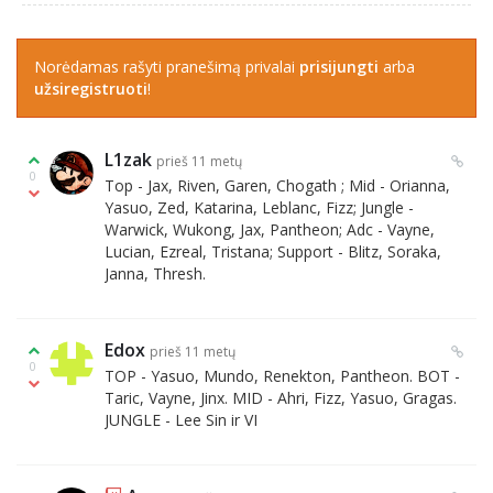
Norėdamas rašyti pranešimą privalai
prisijungti
arba
užsiregistruoti
!
L1zak
prieš 11 metų
0
Top - Jax, Riven, Garen, Chogath ; Mid - Orianna,
Yasuo, Zed, Katarina, Leblanc, Fizz; Jungle -
Warwick, Wukong, Jax, Pantheon; Adc - Vayne,
Lucian, Ezreal, Tristana; Support - Blitz, Soraka,
Janna, Thresh.
Edox
prieš 11 metų
0
TOP - Yasuo, Mundo, Renekton, Pantheon. BOT -
Taric, Vayne, Jinx. MID - Ahri, Fizz, Yasuo, Gragas.
JUNGLE - Lee Sin ir VI