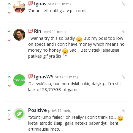
Ignas
prieš 11 metų
0
7hours left until gta v pc coms
Rin
prieš 11 metų
1
I wanna try this so badly
But my pc is too low
on specs and I don't have money which means no
money no honey
Sad... Bet vistiek labiausiai
patikęs gif yra šis ^^
IgnasWS
prieš 11 metų
1
Dzievulėliau, nuu nerodykit tokių dalykų... I'm still
lack of 58,707GB of game...
Positive
prieš 11 metų
0
"Stunt jump failed" oh really? I don't think so...
kietai atrodo šiaip, gaila neteks pabandyti, bent
artimiausiu metu...