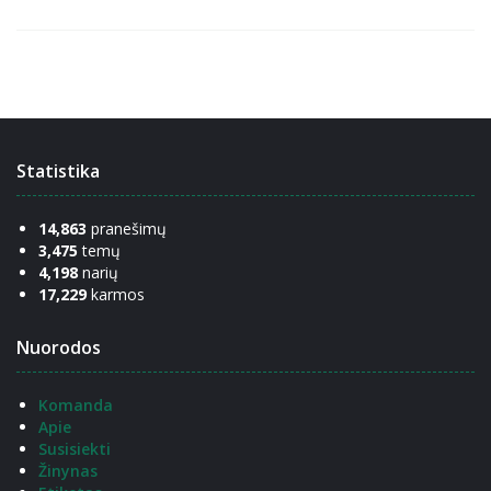
Statistika
14,863
pranešimų
3,475
temų
4,198
narių
17,229
karmos
Nuorodos
Komanda
Apie
Susisiekti
Žinynas