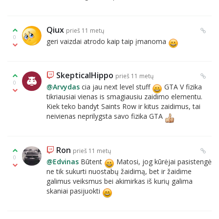
Qiux
prieš 11 metų
0
geri vaizdai atrodo kaip taip įmanoma
SkepticalHippo
prieš 11 metų
0
@Arvydas
cia jau next level stuff
GTA V fizika
tikriausiai vienas is smagiausiu zaidimo elementu.
Kiek teko bandyt Saints Row ir kitus zaidimus, tai
neivienas neprilygsta savo fizika GTA
Ron
prieš 11 metų
0
@Edvinas
Būtent
Matosi, jog kūrėjai pasistengė
ne tik sukurti nuostabų žaidimą, bet ir žaidime
galimus veiksmus bei akimirkas iš kurių galima
skaniai pasijuokti