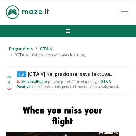
Toggl
navig
Pagrindinis
GTA V
[GTA V] Kai praziopsai savo lektuva...
[GTA V] Kai praziopsai savo lektuva...
SkepticalHippo
parašė
prieš 11 metų
skiltyje
GTA V
6
Positive
atsakė paskutinis
prieš 11 metų
. Viso atsakymų:
8
.