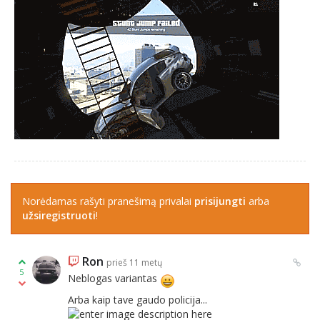
Norėdamas rašyti pranešimą privalai
prisijungti
arba
užsiregistruoti
!
Ron
prieš 11 metų
5
Neblogas variantas
Arba kaip tave gaudo policija...