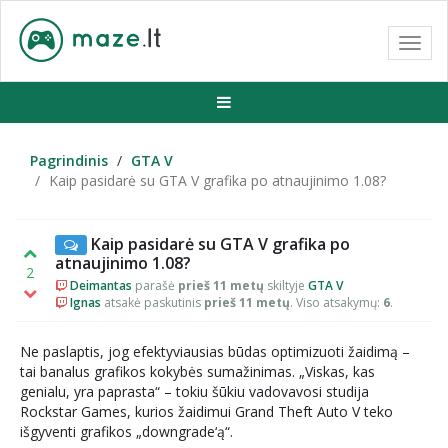
Toggl
navig
Pagrindinis
GTA V
Kaip pasidarė su GTA V grafika po atnaujinimo 1.08?
Kaip pasidarė su GTA V grafika po
atnaujinimo 1.08?
2
Deimantas
parašė
prieš 11 metų
skiltyje
GTA V
Ignas
atsakė paskutinis
prieš 11 metų
. Viso atsakymų:
6
.
Ne paslaptis, jog efektyviausias būdas optimizuoti žaidimą –
tai banalus grafikos kokybės sumažinimas. „Viskas, kas
genialu, yra paprasta“ – tokiu šūkiu vadovavosi studija
Rockstar Games, kurios žaidimui Grand Theft Auto V teko
išgyventi grafikos „downgrade‘ą“.