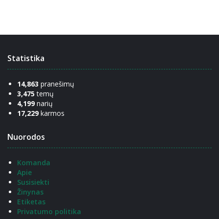
Statistika
14,863
pranešimų
3,475
temų
4,199
narių
17,229
karmos
Nuorodos
Komanda
Apie
Susisiekti
Žinynas
Etiketas
Privatumo politika