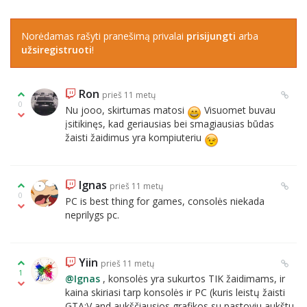
Norėdamas rašyti pranešimą privalai
prisijungti
arba
užsiregistruoti
!
Ron
prieš 11 metų
0
Nu jooo, skirtumas matosi
Visuomet buvau
įsitikinęs, kad geriausias bei smagiausias būdas
žaisti žaidimus yra kompiuteriu
Ignas
prieš 11 metų
0
PC is best thing for games, consolės niekada
neprilygs pc.
Yiin
prieš 11 metų
1
@Ignas
, konsolės yra sukurtos TIK žaidimams, ir
kaina skiriasi tarp konsolės ir PC (kuris leistų žaisti
GTA:V and aukščiausios grafikos su pastoviu aukštu