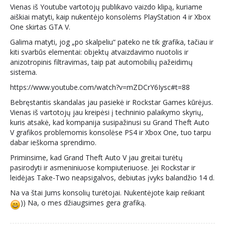
Vienas iš Youtube vartotojų publikavo vaizdo klipą, kuriame
aiškiai matyti, kaip nukentėjo konsolėms PlayStation 4 ir Xbox
One skirtas GTA V.
Galima matyti, jog „po skalpeliu“ pateko ne tik grafika, tačiau ir
kiti svarbūs elementai: objektų atvaizdavimo nuotolis ir
anizotropinis filtravimas, taip pat automobilių pažeidimų
sistema.
https://www.youtube.com/watch?v=mZDCrY6Iysc#t=88
Bebręstantis skandalas jau pasiekė ir Rockstar Games kūrėjus.
Vienas iš vartotojų jau kreipėsi į techninio palaikymo skyrių,
kuris atsakė, kad kompanija susipažinusi su Grand Theft Auto
V grafikos problemomis konsolėse PS4 ir Xbox One, tuo tarpu
dabar ieškoma sprendimo.
Priminsime, kad Grand Theft Auto V jau greitai turėtų
pasirodyti ir asmeniniuose kompiuteriuose. Jei Rockstar ir
leidėjas Take-Two neapsigalvos, debiutas įvyks balandžio 14 d.
Na va štai Jums konsolių turėtojai. Nukentėjote kaip reikiant
)) Na, o mes džiaugsimes gera grafiką.