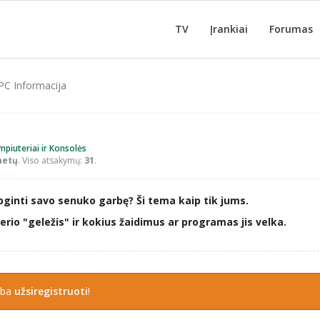
TV
Įrankiai
Forumas
PC Informacija
piuteriai ir Konsolės
metų
. Viso atsakymų:
31
.
ginti savo senuko garbę? Ši tema kaip tik jums.
rio "geležis" ir kokius žaidimus ar programas jis velka.
rba
užsiregistruoti
!