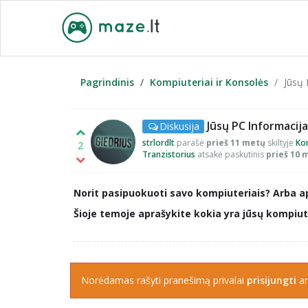
Pagrindinis
Kompiuteriai ir Konsolės
Jūsų 
Jūsų PC Informacija
Diskusija
strlordlt
parašė
prieš 11 metų
skiltyje
Kom
2
Tranzistorius
atsakė paskutinis
prieš 10 
Norit pasipuokuoti savo kompiuteriais? Arba ap
Šioje temoje aprašykite kokia yra jūsų kompiute
Norėdamas rašyti pranešimą privalai
prisijungti
a