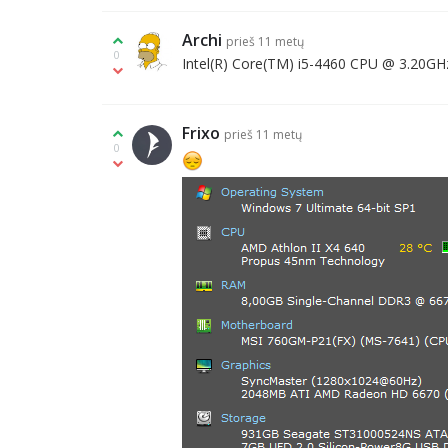
Archi
prieš 11 metų
0
Intel(R) Core(TM) i5-4460 CPU @ 3.20GH
Frixo
prieš 11 metų
0