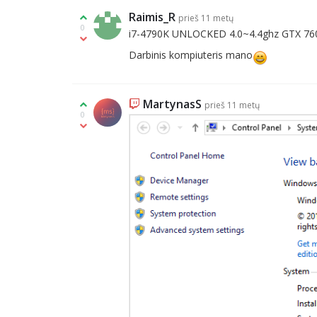
Raimis_R
prieš 11 metų
0
i7-4790K UNLOCKED 4.0~4.4ghz GTX 7
Darbinis kompiuteris mano
MartynasS
prieš 11 metų
0