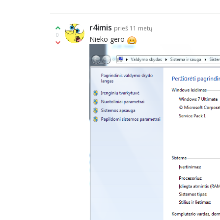
r4imis
prieš 11 metų
0
Nieko gero