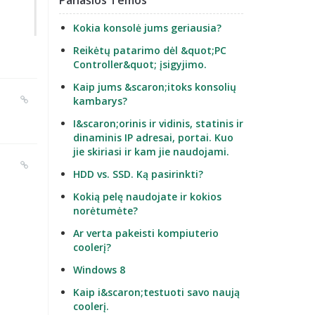
Panašios Temos
Kokia konsolė jums geriausia?
Reikėtų patarimo dėl &quot;PC
Controller&quot; įsigyjimo.
Kaip jums &scaron;itoks konsolių
kambarys?
I&scaron;orinis ir vidinis, statinis ir
dinaminis IP adresai, portai. Kuo
jie skiriasi ir kam jie naudojami.
HDD vs. SSD. Ką pasirinkti?
Kokią pelę naudojate ir kokios
norėtumėte?
Ar verta pakeisti kompiuterio
coolerį?
Windows 8
Kaip i&scaron;testuoti savo naują
coolerį.