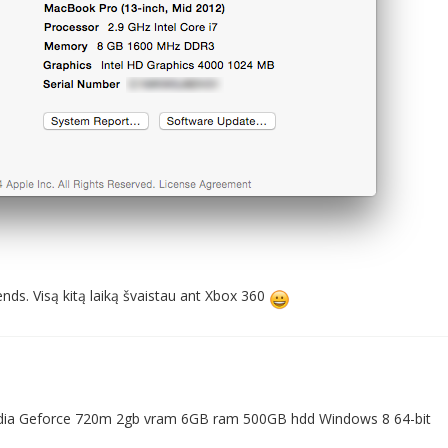
nds. Visą kitą laiką švaistau ant Xbox 360
) Nvidia Geforce 720m 2gb vram 6GB ram 500GB hdd Windows 8 64-bit