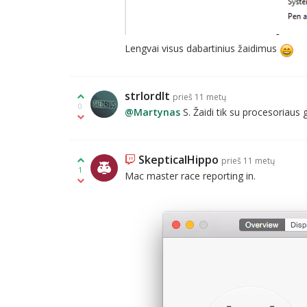
Lengvai visus dabartinius žaidimus
strlordlt
prieš 11 metų
0
@Martynas
S. Žaidi tik su procesoriaus 
SkepticalHippo
prieš 11 metų
1
Mac master race reporting in.