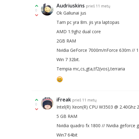
Audriuskins
prieš 11 metų
0
Ok Galiunai jus
Tam pc yra 8m. jis yra laptopas
AMD 1.9ghz dual core
2GB RAM
Nvidia GeForce 7000m/nForce 630m 
Win 7 32bit.
Tempia mc,cs,gta,tf2(vos),terraria
iFreak
prieš 11 metų
0
Intel(R) Xeon(R) CPU W3503 @ 2.40Ghz 
5 GB RAM
Nvidia quadro fx 1800 // Nvidia geforce 
Win7 64bit