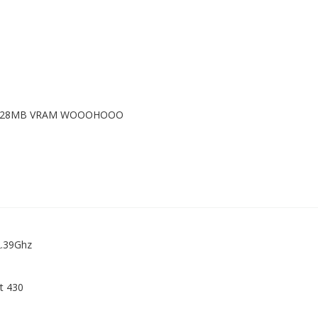
// 128MB VRAM WOOOHOOO
2.39Ghz
gt 430