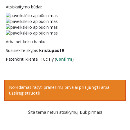
Atsiskaitymo būdai:
Arba bet kokiu banku.
Susisiekite skype:
kristupas19
Patenkinti klientai: Tuc Hy (
Confirm
)
Norėdamas rašyti pranešimą privalai
prisijungti
arba
užsiregistruoti
!
Šita tema neturi atsakymų! Būk pirmas!