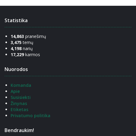
Statistika
14,863
pranešimų
3,475
temų
4,198
narių
17,229
karmos
Nuorodos
Komanda
Apie
Susisiekti
Žinynas
Etiketas
Privatumo politika
Bendraukim!