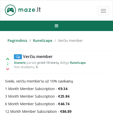
Toggl
navig
Pagrindinis
RuneScape
Verčiu member
Verčiu member
Stuneris
parašė
prieš 10 metų
skiltyje
RuneScape
2
Viso atsakymų:
0
.
Sveiki, verčiu member'iu už 10% savikainą.
1 Month Member Subscription -
€9.34
3 Month Member Subscription -
€25.84
6 Month Member Subscription -
€46.74
12 Month Member Subscription -
€86.89