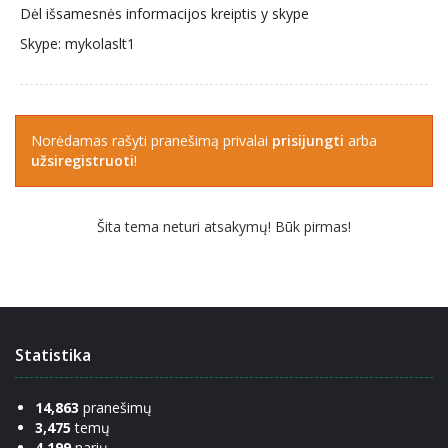
Dėl išsamesnės informacijos kreiptis y skype
Skype: mykolaslt1
Norėdamas rašyti pranešimą privalai
prisijungti
arba
užsiregistruoti
!
Šita tema neturi atsakymų! Būk pirmas!
Statistika
14,863
pranešimų
3,475
temų
4,199
narių