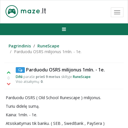
Toggl
navig
Pagrindinis
RuneScape
Parduodu OSRS milijonus 1mln. - 1e.
Parduodu OSRS milijonus 1mln. - 1e.
DiNi
parašė
prieš 9 metus
skiltyje
RuneScape
0
Viso atsakymų:
0
.
Parduodu OSRS ( Old School Runescape ) milijonus.
Turiu didelę sumą.
Kaina: 1mln. - 1e.
Atsiskaitymas tik banku. ( SEB , SwedBank , PaySera )